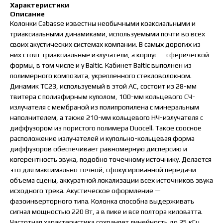
Характеристики
Описание
Колонки Cabasse известны необычными коаксиальными и
триаксиальными динамиками, используемыми почти во всех
своих акустических системах компании. В самых дорогих из
них стоят триаксиальные излучатели, а корпус — сферической
формы, в том числе и у Baltic. Кабинет Baltic выполнен из
полимерного композита, укрепленного стекловолокном.
Динамик TC23, используемый в этой АС, состоит из 28-мм
твитера с полиэфирным куполом, 100-мм кольцевого СЧ-
излучателя с мембраной из полипропилена с минеральным
наполнителем, а также 210-мм кольцевого НЧ-излучателя с
диффузором из пористого полимера Duocell. Такое соосное
расположение излучателей и купольно-кольцевая форма
диффузоров обеспечивает равномерную дисперсию и
когерентность звука, подобно точечному источнику. Делается
это для максимально точной, сфокусированной передачи
объема сцены, аккуратной локализации всех источников звука
исходного трека. Акустическое оформление —
фазоинверторного типа. Колонка способна выдерживать
сигнал мощностью 220 Вт, а в пике и все полтора киловатта.
Частотная характеристика сохраняет линейность до 25 кГц.