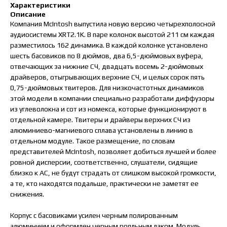
Характеристики
Описание
Компания McIntosh выпустила новую версию четырехполосной
аудиосистемы XRT2.1K. В паре колонок высотой 211 см каждая
разместилось 162 динамика. В каждой колонке установлено
шесть басовиков по 8 дюймов, два 6,5-дюймовых вуфера,
отвечающих за нижние СЧ, двадцать восемь 2-дюймовых
драйверов, отыгрывающих верхние СЧ, и целых сорок пять
0,75-дюймовых твитеров. Для низкочастотных динамиков
этой модели в компании специально разработали диффузоры
из углеволокна и сот из номекса, которые функционируют в
отдельной камере. Твитеры и драйверы верхних СЧ из
алюминиево-магниевого сплава установлены в линию в
отдельном модуле. Такое размещение, по словам
представителей McIntosh, позволяет добиться лучшей и более
ровной дисперсии, соответственно, слушатели, сидящие
близко к АС, не будут страдать от слишком высокой громкости,
а те, кто находятся подальше, практически не заметят ее
снижения.
Корпус с басовиками усилен черным полированным
алюминием и оформлен черным рояльным лаком. Модуль