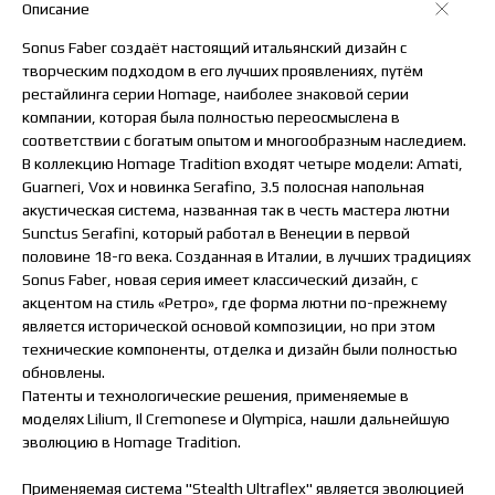
Описание
Sonus Faber создаёт настоящий итальянский дизайн с
творческим подходом в его лучших проявлениях, путём
рестайлинга серии Homage, наиболее знаковой серии
компании, которая была полностью переосмыслена в
соответствии с богатым опытом и многообразным наследием.
В коллекцию Homage Tradition входят четыре модели: Amati,
Guarneri, Vox и новинка Serafino, 3.5 полосная напольная
акустическая система, названная так в честь мастера лютни
Sunctus Serafini, который работал в Венеции в первой
половине 18-го века. Созданная в Италии, в лучших традициях
Sonus Faber, новая серия имеет классический дизайн, с
акцентом на стиль «Ретро», где форма лютни по-прежнему
является исторической основой композиции, но при этом
технические компоненты, отделка и дизайн были полностью
обновлены.
Патенты и технологические решения, применяемые в
моделях Lilium, Il Cremonese и Olympica, нашли дальнейшую
эволюцию в Homage Tradition.
Применяемая система "Stealth Ultraflex" является эволюцией