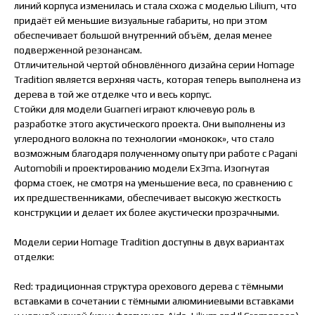
линий корпуса изменилась и стала схожа с моделью Lilium, что
придаёт ей меньшие визуальные габариты, но при этом
обеспечивает большой внутренний объём, делая менее
подверженной резонансам.
Отличительной чертой обновлённого дизайна серии Homage
Tradition является верхняя часть, которая теперь выполнена из
дерева в той же отделке что и весь корпус.
Стойки для модели Guarneri играют ключевую роль в
разработке этого акустического проекта. Они выполнены из
углеродного волокна по технологии «монокок», что стало
возможным благодаря полученному опыту при работе с Pagani
Automobili и проектированию модели Ex3ma. Изогнутая
форма стоек, не смотря на уменьшение веса, по сравнению с
их предшественниками, обеспечивает высокую жесткость
конструкции и делает их более акустически прозрачными.
Модели серии Hоmage Tradition доступны в двух вариантах
отделки:
Red: традиционная структура орехового дерева с тёмными
вставками в сочетании с тёмными алюминиевыми вставками