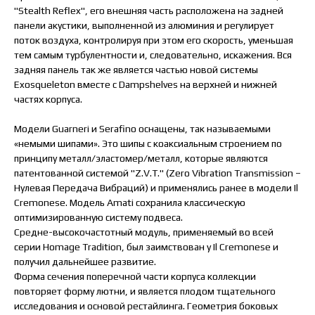
"Stealth Reflex", его внешняя часть расположена на задней
панели акустики, выполненной из алюминия и регулирует
поток воздуха, контролируя при этом его скорость, уменьшая
тем самым турбулентности и, следовательно, искажения. Вся
задняя панель так же является частью новой системы
Exosqueleton вместе с Dampshelves на верхней и нижней
частях корпуса.
Модели Guarneri и Serafino оснащены, так называемыми
«немыми шипами». Это шипы с коаксиальным строением по
принципу металл/эластомер/металл, которые являются
патентованной системой "Z.V.T." (Zero Vibration Transmission –
Нулевая Передача Вибраций) и применялись ранее в модели Il
Cremonese. Модель Amati сохранила классическую
оптимизированную систему подвеса.
Средне-высокочастотный модуль, применяемый во всей
серии Homage Tradition, был заимствован у Il Cremonese и
получил дальнейшее развитие.
Форма сечения поперечной части корпуса коллекции
повторяет форму лютни, и является плодом тщательного
исследования и основой рестайлинга. Геометрия боковых