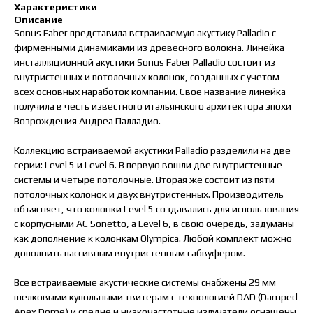
Характеристики
Описание
Sonus Faber представила встраиваемую акустику Palladio с
фирменными динамиками из древесного волокна. Линейка
инсталляционной акустики Sonus Faber Palladio состоит из
внутристенных и потолочных колонок, созданных с учетом
всех основных наработок компании. Свое название линейка
получила в честь известного итальянского архитектора эпохи
Возрождения Андреа Палладио.
Коллекцию встраиваемой акустики Palladio разделили на две
серии: Level 5 и Level 6. В первую вошли две внутристенные
системы и четыре потолочные. Вторая же состоит из пяти
потолочных колонок и двух внутристенных. Производитель
объясняет, что колонки Level 5 создавались для использования
с корпусными АС Sonetto, а Level 6, в свою очередь, задуманы
как дополнение к колонкам Olympica. Любой комплект можно
дополнить пассивным внутристенным сабвуфером.
Все встраиваемые акустические системы снабжены 29 мм
шелковыми купольными твитерам с технологией DAD (Damped
Apex Dome) и средне и низкочастотные излучатели оснащены