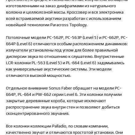
изготовленными на заказ диафрагмами из натурального
волокна и целлюлозной массы. Кроссовер и вся электроника
всей встраиваемой акустики разработан с использованием
новейшей технологии Paracross Topology.
Потолочные модели PC-562P, PC-563P (Level 5) и PC-662P, PC-
664P (Level 6) отличаются особым расположением динамиков:
излучатели установлены под углом для более правильной
дисперсии звука по отношению к слушателю. Внутристенные
LCR-колонки PL-563 (Level 5) и PL-664 (Level 6) задумывались
как универсальные акустические системы. Эти модели
отличаются высокой мощностью.
Отдельное внимание Sonus Faber обращает на модели PC-
664P, PL-664 и PW-662 серии Level 6. Эти колонки получили
закрытые деревянные короба, которые исключают
распространение звука внутри стен и позволяют добиться
сконцентрированного звучания.
Все колонки коллекции Palladio, по словам компании,
качественно звучат и отличаются простотой установки. Они