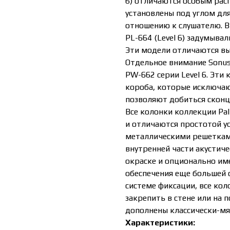
6) отличаются особым рас
установлены под углом для
отношению к слушателю. Вн
PL-664 (Level 6) задумыва
Эти модели отличаются в
Отдельное внимание Sonus
PW-662 серии Level 6. Эти
короба, которые исключаю
позволяют добиться сконц
Все колонки коллекции Pal
и отличаются простотой у
металлическими решеткам
внутренней части акустиче
окраске и опционально им
обеспечения еще большей 
системе фиксации, все кол
закрепить в стене или на 
дополнены классически-мя
Характеристики: