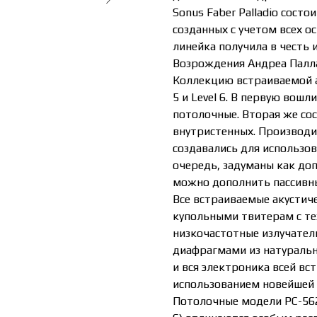
Sonus Faber Palladio сост
созданных с учетом всех о
линейка получила в честь 
Возрождения Андреа Палл
Коллекцию встраиваемой ак
5 и Level 6. В первую вош
потолочные. Вторая же сос
внутристенных. Производит
создавались для использова
очередь, задуманы как до
можно дополнить пассивн
Все встраиваемые акустич
купольными твитерам с те
низкочастотные излучател
диафрагмами из натуральн
и вся электроника всей вс
использованием новейшей т
Потолочные модели PC-562P,