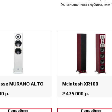
Установочная глубина, мм 
asse MURANO ALTO
McIntosh XR100
00
р.
2 475 000
р.
Подробнее
Подробнее