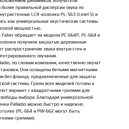
положением динамиков: излучатели
 более правильной дисперсии звука по
утристенные LCR-колонки PL-563 (Level 5) и
лись как универсальные акустические системы.
ысокой мощностью.
 Faber обращает на модели PC-664P, PL-664 и
 колонки получили закрытые деревянные
т распространение звука внутри стен и
ентрированного звучания.
ladio, по словам компании, качественно звучат
становки. Они оснащены белыми магнитными
и без фланца, предназначенные для защиты
ской системы. Грили всех моделей готовы к
еют вариант с квадратными грилями для
свободы выбора. Благодаря универсальной
онки Palladio можно быстро и надежно
потолке (PL-664 и PW-662 могут быть
гкими грилями).