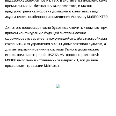
поддержку Dolby Atmos и DTS:X. В системе установлено семь
премиальных 32-битных ЦАПа. Кроме того, в MX100
предусмотрена калибровка домашнего кинотеатра под
акустические особенности помещения Audyssey MultEQ XT32.
Для этого процессор нужно будет подключить к компьютеру,
причем конфигурацию будущей системы можно
сформировать заранее, а получившийся файл с настройками
сохранить. Для управления MX100 укомплектован пультом, а
для интеграции новинки в системы Умного дома можно
использовать интерфейс RS232. AV-процессор McIntosh
MX100 выполнен в «стоечных» размерах 2U, его дизайн
продолжает традиции McIntosh.