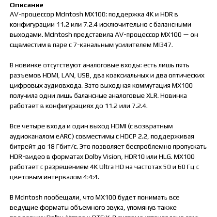
Описание
AV-процессор McIntosh MX100: поддержка 4K и HDR в
конфигурации 11.2 или 7.2.4 исключительно с балансными
выходами. McIntosh представила AV-процессор MX100 — он
сщвместим в паре с 7-канальным усилителем MI347.
В новинке отсутствуют аналоговые входы: есть лишь пять
разъемов HDMI, LAN, USB, два коаксиальных и два оптических
цифровых аудиовхода. Зато выходная коммутация MX100
получила одни лишь балансные аналоговые XLR. Новинка
работает в конфигурациях до 11.2 или 7.2.4.
Все четыре входа и один выход HDMI (с возвратным
аудиоканалом eARC) совместимы с HDCP 2.2, поддерживая
битрейт до 18 Гбит/с. Это позволяет беспроблемно пропускать
HDR-видео в форматах Dolby Vision, HDR10 или HLG. MX100
работает с разрешением 4K Ultra HD на частотах 50 и 60 Гц с
цветовым интервалом 4:4:4.
В McIntosh пообещали, что MX100 будет понимать все
ведущие форматы объемного звука, упомянув также