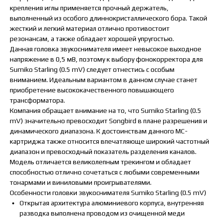
крепления иглы применяется прочный держатель,
выполненный из особого длиннокристаллического бора. Такой
жесткий и легкий материал отлично противостоит
резонансам, а также обладает хорошей упругостью.
Данная головка звукоснимателя имеет невысокое выходное
напряжение в 0,5 мВ, поэтому к выбору фонокорректора для
Sumiko Starling (0.5 mV) следует отнестись с особым
вниманием. Идеальным вариантом в данном случае станет
приобретение высококачественного повышающего
трансформатора.
Компания обращает внимание на то, что Sumiko Starling (0.5
mV) значительно превосходит Songbird в плане разрешения и
динамического диапазона. К достоинствам данного MC-
картриджа также относится впечатляюще широкий частотный
диапазон и превосходный показатель разделения каналов.
Модель отличается великолепным трекингом и обладает
способностью отлично сочетаться с любыми современными
тонармами и виниловыми проигрывателями.
Особенности головки звукоснимателя Sumiko Starling (0.5 mV)
Открытая архитектура алюминиевого корпуса, внутренняя
разводка выполнена проводом из очищенной меди