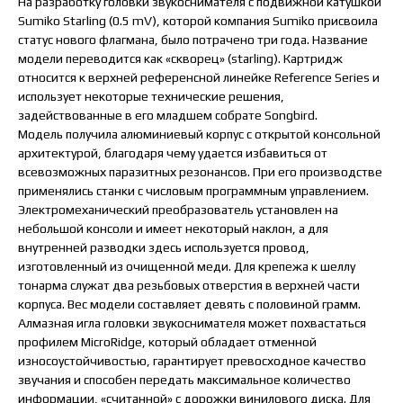
На разработку головки звукоснимателя с подвижной катушкой
Sumiko Starling (0.5 mV), которой компания Sumiko присвоила
статус нового флагмана, было потрачено три года. Название
модели переводится как «скворец» (starling). Картридж
относится к верхней референсной линейке Reference Series и
использует некоторые технические решения,
задействованные в его младшем собрате Songbird.
Модель получила алюминиевый корпус с открытой консольной
архитектурой, благодаря чему удается избавиться от
всевозможных паразитных резонансов. При его производстве
применялись станки с числовым программным управлением.
Электромеханический преобразователь установлен на
небольшой консоли и имеет некоторый наклон, а для
внутренней разводки здесь используется провод,
изготовленный из очищенной меди. Для крепежа к шеллу
тонарма служат два резьбовых отверстия в верхней части
корпуса. Вес модели составляет девять с половиной грамм.
Алмазная игла головки звукоснимателя может похвастаться
профилем MicroRidge, который обладает отменной
износоустойчивостью, гарантирует превосходное качество
звучания и способен передать максимальное количество
информации, «считанной» с дорожки винилового диска. Для