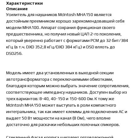
Характеристики
Описание
Усилитель для наушников McIntosh MHA150 является
достойным преемником хорошо зарекомендовавшей себя
модели MHA100. Аппарат сохранил функционал своего
предшественника, но получил новый ЦАП 2-го поколения,
который уверенно работает с форматами PCM до 32 бит/384
кГц (в т.ч. DXD 352,8 кГц/DXD 384 кГц) и DSD вплоть до
DSD256.
Модель имеет два установленных в выходной секции
автотрансформатора с переключаемыми обмотками,
благодаря которым можно выбрать значение сопротивления,
соответствующее импедансу наушников. Доступен выбор из
трех вариантов: 8-40, 40-150 и 150-600 Ом. К тому же
McIntosh MHA150 может выступать в роли компактного
интегральника, так как имеет клеммы для подключения АС и
выдает 50 Вт мощности на канал (8 Ом), чего вполне
достаточно для раскачки небольших полочных спикеров.
Стеклянный фасад корпуса щеголяет оптоволоконной