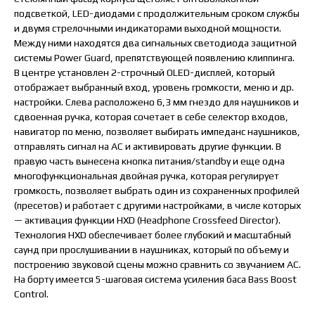
подсветкой, LED-диодами с продолжительным сроком службы
и двумя стрелочными индикаторами выходной мощности.
Между ними находятся два сигнальных светодиода защитной
системы Power Guard, препятствующей появлению клиппинга.
В центре установлен 2-строчный OLED-дисплей, который
отображает выбранный вход, уровень громкости, меню и др.
настройки. Слева расположено 6,3 мм гнездо для наушников и
сдвоенная ручка, которая сочетает в себе селектор входов,
навигатор по меню, позволяет выбирать импеданс наушников,
отправлять сигнал на АС и активировать другие функции. В
правую часть вынесена кнопка питания/standby и еще одна
многофункциональная двойная ручка, которая регулирует
громкость, позволяет выбрать один из сохраненных профилей
(пресетов) и работает с другими настройками, в числе которых
— активация функции HXD (Headphone Crossfeed Director).
Технология HXD обеспечивает более глубокий и масштабный
саунд при прослушивании в наушниках, который по объему и
построению звуковой сцены можно сравнить со звучанием АС.
На борту имеется 5-шаговая система усиления баса Bass Boost
Control.