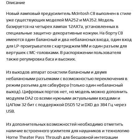
Описание
Новый ламповый предусилитель McIntosh C8 выполнен в стиле
уже существующих моделей MA252 и MA352. Модель
базируется на четырех лампах 12AX7a, установленных в
специальные защитно-декоративные кожухи. На борту C8
имеются один балансный и два небалансных входа, один вход
для LP-проигрывателя с картриджем MM и один разъем для
вертушек с MC-головками. В распоряжении пользователя
также регулировка баса и высоких.
Из выходов аппарат оснастили балансным и двумя
небалансными разъемами с возможностью переключения в
режим разъема для сабвуфера (только один небалансный
выход). Цифровых портов нет, но модель можно дополнить
модулем DA2 со всеми нужными актуальными входами и
ЦАПом 32 бит с поддержкой DSD512 и DXD до 384 Гц через
USB.
Из дополнительных возможностей необходимо отметить
наличие встроенного усилителя для наушников и технологию
Home Theater Pass Through для бесшовной интеграции