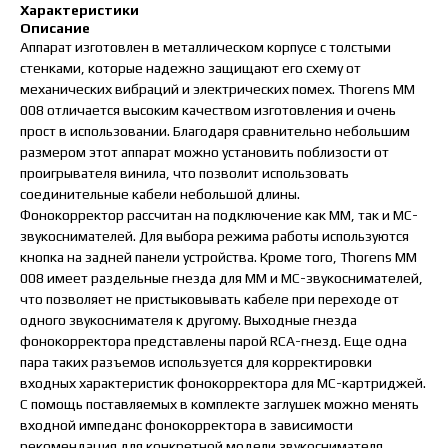
Характеристики
Описание
Аппарат изготовлен в металлическом корпусе с толстыми
стенками, которые надежно защищают его схему от
механических вибраций и электрических помех. Thorens MM
008 отличается высоким качеством изготовления и очень
прост в использовании. Благодаря сравнительно небольшим
размером этот аппарат можно установить поблизости от
проигрывателя винила, что позволит использовать
соединительные кабели небольшой длины.
Фонокорректор рассчитан на подключение как MM, так и MC-
звукоснимателей. Для выбора режима работы используются
кнопка на задней панели устройства. Кроме того, Thorens MM
008 имеет раздельные гнезда для MM и MC-звукоснимателей,
что позволяет не пристыковывать кабеле при переходе от
одного звукоснимателя к другому. Выходные гнезда
фонокорректора представлены парой RCA-гнезд. Еще одна
пара таких разъемов используется для корректировки
входных характеристик фонокорректора для MC-картриджей.
С помощь поставляемых в комплекте заглушек можно менять
входной импеданс фонокорректора в зависимости
рекомендация для конкретной модели звукоснимателя.