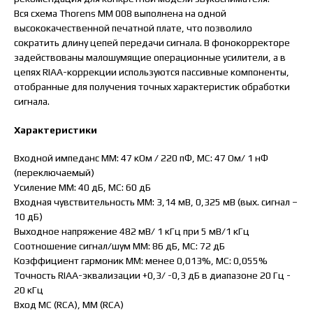
Вся схема Thorens MM 008 выполнена на одной
высококачественной печатной плате, что позволило
сократить длину цепей передачи сигнала. В фонокорректоре
задействованы малошумящие операционные усилители, а в
цепях RIAA-коррекции используются пассивные компоненты,
отобранные для получения точных характеристик обработки
сигнала.
Характеристики
Входной импеданс MM: 47 кОм / 220 пФ, MC: 47 Ом/ 1 нФ
(переключаемый)
Усиление ММ: 40 дБ, MC: 60 дБ
Входная чувствительность MM: 3,14 мВ, 0,325 мВ (вых. сигнал –
10 дБ)
Выходное напряжение 482 мВ/ 1 кГц при 5 мВ/1 кГц
Соотношение сигнал/шум ММ: 86 дБ, МС: 72 дБ
Коэффициент гармоник ММ: менее 0,013%, МС: 0,055%
Точность RIAA-эквализации +0,3/ -0,3 дБ в диапазоне 20 Гц -
20 кГц
Вход MC (RCA), MM (RCA)