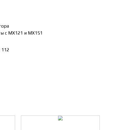
тора
ты с MX121 и MX151
 112