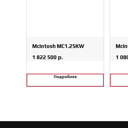
McIntosh MC1.25KW
McIn
1 822 500
р.
1 08
Подробнее