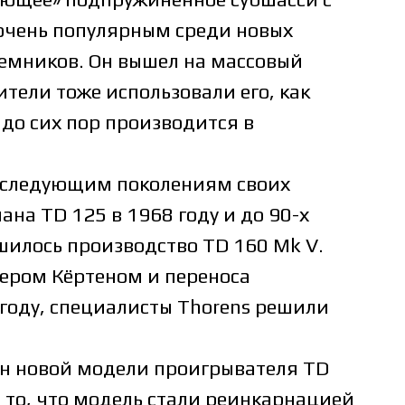
очень популярным среди новых
еемников. Он вышел на массовый
тели тоже использовали его, как
 до сих пор производится в
ю следующим поколениям своих
на TD 125 в 1968 году и до 90-х
ршилось производство TD 160 Mk V.
ером Кёртеном и переноса
году, специалисты Thorens решили
ен новой модели проигрывателя TD
 то, что модель стали реинкарнацией