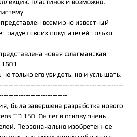
оллекцию пластинок и возможно,
истему.
 представлен всемирно известный
ет радует своих покупателей только
 представлена новая флагманская
 1601.
не только его увидеть, но и услышать.
---------------------------------------------------
----------------------------
рия, была завершена разработка нового
ns TD 150. Он лег в основу очень
елей. Первоначально изобретенное
вающее» подпружиненное субшасси с