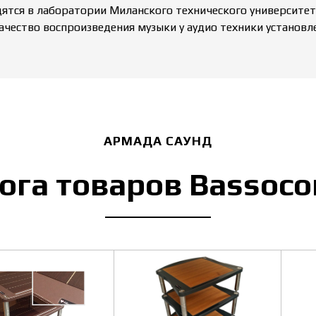
тся в лаборатории Миланского технического университета (P
ачество воспроизведения музыки у аудио техники установле
АРМАДА САУНД
ога товаров Bassoco