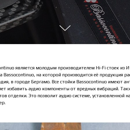
ontinuo является молодым производителем Hi-Fi стоек из И
а Bassocontinuo, на которой производится её продукция ра
дия, в городе Бергамо. Все стойки Bassocontinuo имеют а
яет избавить аудио компоненты от вредных вибраций. Так
ов отделки. Это позволит аудио системе, установленной на
ер.