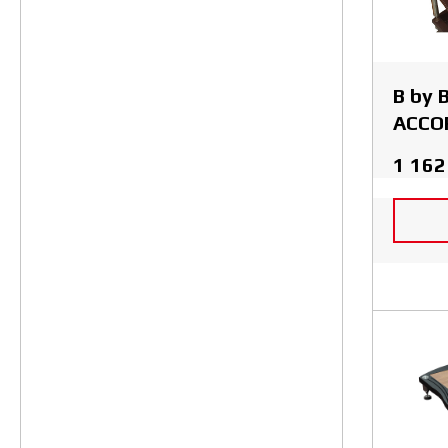
B by 
ACCO
1 162