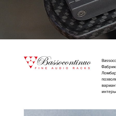
Bassoc
Фабрик
Ломбар
позвол
вариант
интерь