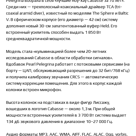
Pelegrina вобрала в себя «лучшие ноу-хау Cabasse за 70 лет».
Среди них — трехполосный коаксиальный драйвер TCA (tri-
coaxial aramid diver), известный по моделям The Sphere и Baltic
V. В сферическом корпусе (его диаметр — 42 см) систему
дополнил новый 30-см запатентованный вуфер Held. Его
встроенный усилитель способен выдать 1 850 Вт
среднеквадратичной мощности.
Модель стала «кульминацией более чем 20-летних
исследований Cabasse в области обработки сигналов».
Вдобавок Pearl Pelegrina работает с потоковыми сервисами (на
борту — ЦАП, обслуживающий разрешения до 32 бит/768 кГц)
и получила калибровку звучания CRCS — автоматическую
систему коррекции помещения. Для этого в корпус каждой
колонки встроен микрофон.
Высота колонок на подставках в виде фигур Лиссажу,
вошедших в логотип Cabasse — около 1,3 м. При общей
мощности встроенных усилителей в 3 700 Вт система выдает
134 дБ звукового давления в диапазоне 10–27 000 Гц.
Аудио форматы: MP3, AAC, WMA, AIFF, FLAC, ALAC, Ogg, vorbis,