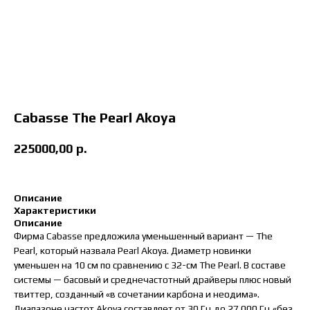
Cabasse The Pearl Akoya
225000,00
р.
Описание
Характеристики
Описание
Фирма Cabasse предложила уменьшенный вариант — The
Pearl, который назвала Pearl Akoya. Диаметр новинки
уменьшен на 10 см по сравнению с 32-см The Pearl. В составе
системы — басовый и среднечастотный драйверы плюс новый
твиттер, созданный «в сочетании карбона и неодима».
Диапазоне частот Akoya составляет от 30 Гц до 27 000 Гц «без