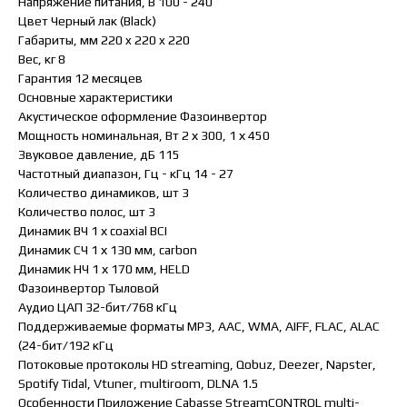
Напряжение питания, В 100 - 240
Цвет Черный лак (Black)
Габариты, мм 220 x 220 x 220
Вес, кг 8
Гарантия 12 месяцев
Основные характеристики
Акустическое оформление Фазоинвертор
Мощность номинальная, Вт 2 х 300, 1 х 450
Звуковое давление, дБ 115
Частотный диапазон, Гц - кГц 14 - 27
Количество динамиков, шт 3
Количество полос, шт 3
Динамик ВЧ 1 х coaxial BCI
Динамик СЧ 1 х 130 мм, carbon
Динамик НЧ 1 х 170 мм, HELD
Фазоинвертор Тыловой
Аудио ЦАП 32-бит/768 кГц
Поддерживаемые форматы MP3, AAC, WMA, AIFF, FLAC, ALAC
(24-бит/192 кГц
Потоковые протоколы HD streaming, Qobuz, Deezer, Napster,
Spotify Tidal, Vtuner, multiroom, DLNA 1.5
Особенности Приложение Cabasse StreamCONTROL multi-