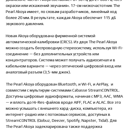
окраски или искажений звучания». 17-см низкочастотник The
Pearl Akoya имеет, по словам разработчиков, линейный ход
более 20 мм. В результате, каждая Akoya обеспечит 115 дБ
звукового давления.
Новая Akoya оборудована фирменной системой
автоматической калибровки (CRCS). Из двух The Pearl Akoya
можно создать беспроводную стереосистему, используя Wi-Fi-
соединение — без дополнительных устройств или
концентраторов. Система может получать аудиосигнал и в
кабельном варианте — через оптический цифровой вход или
аналоговый разъем (3,5-мм джек).
The Pearl Akoya оборудован Bluetooth, и Wi-Fi, и AirPlay, и
совместим с мультирум-системами Cabasse StreamCONTROL.
Доступны цифровые аудиоформаты, начиная с MP3, AAC, WMA
— и вплоть до Hi-Res-файлов вроде AIFF, FLAC и ALAC. Все это
можно услышать с внешнего хард-диска, компьютера, из
интернет-радио или с потоковых сервисов, доступных в
StreamCONTROL (Qobuz, Deezer, Spotify, Napster, Tidal). Для
The Pearl Akoya задекларирована также поддержка