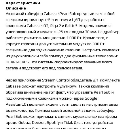
Характеристики
Описание
Активный сабвуфер Cabasse Pearl Sub представляет собой
специализированную НЧ-систему и ЦАП для работы с
колонками Cabasse iO3, Riga 2 и Baltic 5. Модель получила
углеволоконный излучатель 25 см с ходом 30 мм. На драйвер
работает усилитель мощностью 1 000 Вт. Кроме того, в
корпусе спрятаны два усилительных модуля по 300 Вт
специально для подключаемых колонок. Настроить комплект
из двух колонок и саба помогут две фирменные технологии:
DEAP и CRCS. Эти системы скорректируют звучание всего
сетапа и подстроят его под пользователя.
Через приложение Stream Control обладатель 2.1-комплекта
Cabasse сможет настроить мультирум. Также компания
обратила внимание на тот факт, что управлять Pearl Sub и
подключенными колонками можно через Google
Assistant.Отдельный акцент стоит сделать на стриминговых
возможностях. Помимо своей основной задачи, сабвуфер
Pearl Sub может принимать сигнал с музыкальных платформ
вроде Qobuz, Deezer, Spotify и Tidal. Для этого устройство
оснастили как беспроводным модулем, так и сетевым