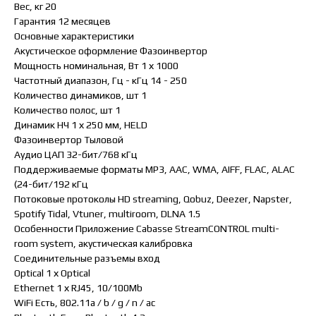
Вес, кг 20
Гарантия 12 месяцев
Основные характеристики
Акустическое оформление Фазоинвертор
Мощность номинальная, Вт 1 х 1000
Частотный диапазон, Гц - кГц 14 - 250
Количество динамиков, шт 1
Количество полос, шт 1
Динамик НЧ 1 х 250 мм, HELD
Фазоинвертор Тыловой
Аудио ЦАП 32-бит/768 кГц
Поддерживаемые форматы MP3, AAC, WMA, AIFF, FLAC, ALAC
(24-бит/192 кГц
Потоковые протоколы HD streaming, Qobuz, Deezer, Napster,
Spotify Tidal, Vtuner, multiroom, DLNA 1.5
Особенности Приложение Cabasse StreamCONTROL multi-
room system, акустическая калибровка
Соединительные разъемы вход
Optical 1 х Optical
Ethernet 1 х RJ45, 10/100Mb
WiFi Есть, 802.11a / b / g / n / ac