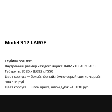
Model 312 LARGE
Глубина: 550 mm
Внутренний размер каждого ящика: B482 x Ш648 x Г489
Габариты: B526 x Ш692 x Г550
Цвет корпуса — белый,чёрный,тёмно-серый,светло-серый:
184 585 руб
Цвет корпуса — шпон ореха, шпон дуба: 243 818 руб