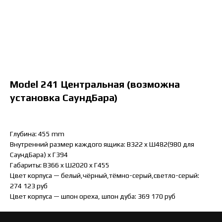
Model 241 Центральная (возможна
установка СаундБара)
Глубина: 455 mm
Внутренний размер каждого ящика: B322 x Ш482(980 для
СаундБара) x Г394
Габариты: B366 x Ш2020 x Г455
Цвет корпуса — белый,чёрный,тёмно-серый,светло-серый:
274 123 руб
Цвет корпуса — шпон ореха, шпон дуба: 369 170 руб