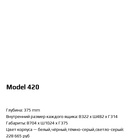
Model 420
Глубина: 375 mm
Внутренний размер каждого ящика: B322 x Ш482 x Г314
Габариты: B704 x Ш1024 x Г375
Цвет корпуса — белый,чёрный,тёмно-серый,светло-серый:
228 665 руб