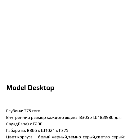
Model Desktop
Глубина: 375 mm
Внутренний размер каждого ящика: B305 x Ш482(980 для
СаундБара) x Г298
Габариты: B366 x Ш1024 x Г375
Цвет корпуса — белый,чёрный,тёмно-серый,светло-серый: