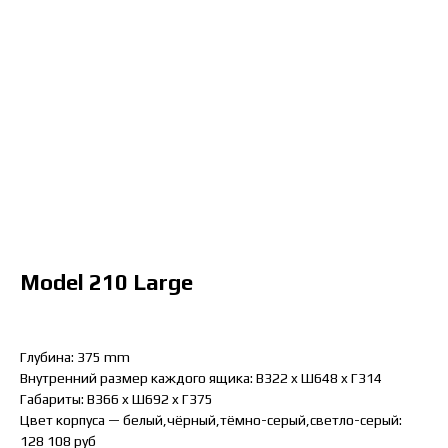
Model 210 Large
Глубина: 375 mm
Внутренний размер каждого ящика: B322 x Ш648 x Г314
Габариты: B366 x Ш692 x Г375
Цвет корпуса — белый,чёрный,тёмно-серый,светло-серый:
128 108 руб