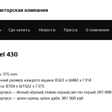
юторская компания
Где купить
Новости
Пресса
О компании
el 430
а: 375 mm
нний размер каждого ящика: B322 x Ш482 x Г314
ты: B704 x Ш1522 x Г375
орпуса — белый,чёрный,тёмно-серый,светло-серый: 287 898
рпуса — шпон ореха, шпон дуба: 381 568 руб