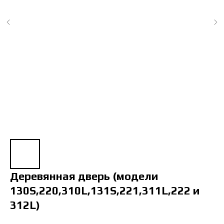
Деревянная дверь (модели
130S,220,310L,131S,221,311L,222 и
312L)