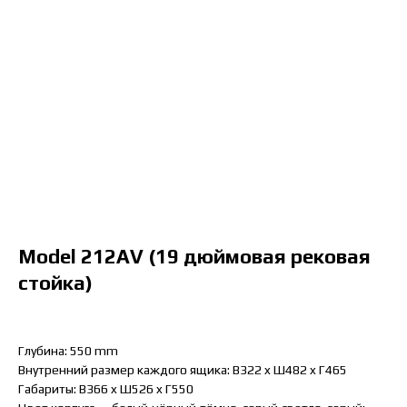
Model 212AV (19 дюймовая рековая
стойка)
Глубина: 550 mm
Внутренний размер каждого ящика: B322 x Ш482 x Г465
Габариты: B366 x Ш526 x Г550