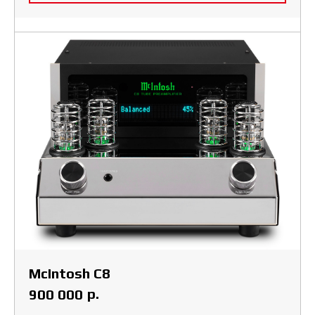
McIntosh C8
р.
900 000